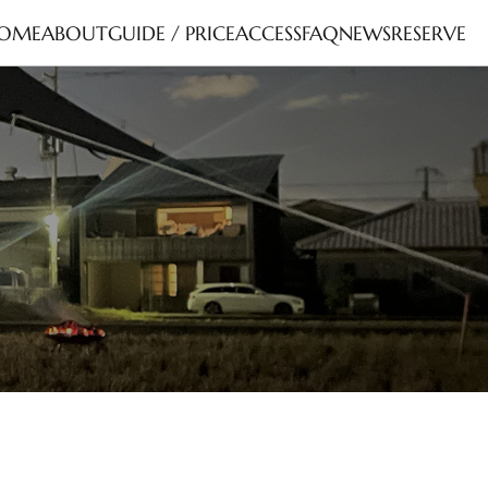
OME
ABOUT
GUIDE / PRICE
ACCESS
FAQ
NEWS
RESERVE