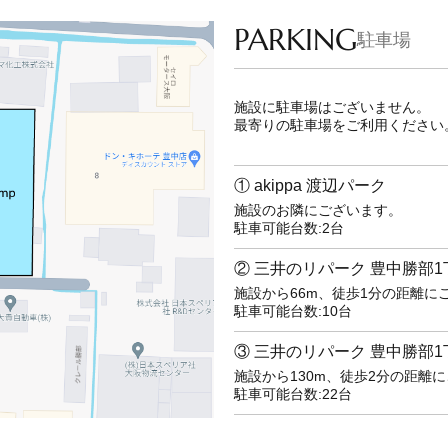
PARKING
駐車場
施設に駐車場はございません。
最寄りの駐車場をご利用ください
① akippa 渡辺パーク
施設のお隣にございます。
駐車可能台数:2台
② 三井のリパーク 豊中勝部1
施設から66m、徒歩1分の距離に
駐車可能台数:10台
③ 三井のリパーク 豊中勝部1
施設から130m、徒歩2分の距離
駐車可能台数:22台