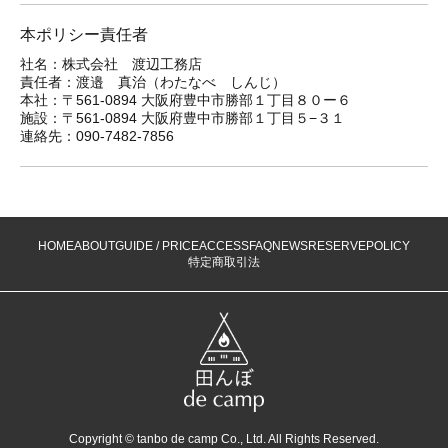
本ポリシー責任者
社名：株式会社 渡辺工務店
責任者：渡邉 真治（わたなべ しんじ）
本社：〒561-0894 大阪府豊中市勝部１丁目８０ー６
施設：〒561-0894 大阪府豊中市勝部１丁目５−３１
連絡先：090-7482-7856
HOME
ABOUT
GUIDE / PRICE
ACCESS
FAQ
NEWS
RESERVE
POLICY
特定商取引法
Copyright © tanbo de camp Co., Ltd. All Rights Reserved.