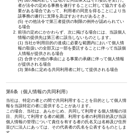
(4) 国の機関若しくは地方公共団体又はその委託を受けた
者が法令の定める事務を遂行することに対して協力する必
要がある場合であって、利用者の同意を得ることにより当
該事務の遂行に支障を及ぼすおそれがあるとき。
(5) その他法令で第三者提供の制限の例外が認められてい
る場合
前項の定めにかかわらず、次に掲げる場合には、当該個人
情報の提供先は第三者に該当しないものとします。
(1) 当社が利用目的の達成に必要な範囲内において個人情
報の取扱いの全部又は一部を委託することに伴って当該個
人情報が提供される場合
(2) 合併その他の事由による事業の承継に伴って個人情報
が提供される場合
(3) 第6条に定める共同利用者に対して提供される場合
第6条（個人情報の共同利用）
当社は、特定の者との間で共同利用することを目的として個人情
報を当該特定の者に提供することがあります。
この場合、当社は、あらかじめ、共同して利用する個人情報の項
目、共同して利用する者の範囲、利用する者の利用目的及び当該
個人情報の管理について責任を有する者の氏名又は名称及び住所
並びに法人にあっては、その代表者の氏名を公表するものとしま
す。