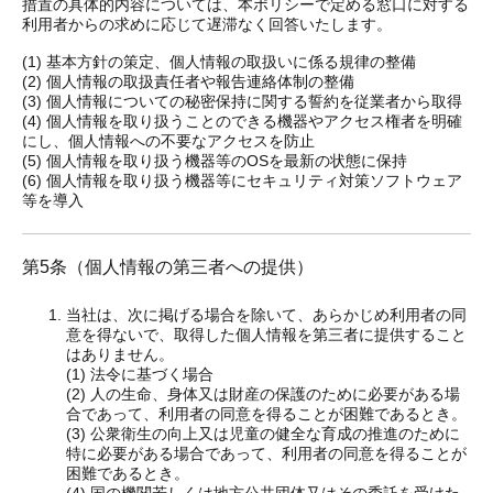
措置の具体的内容については、本ポリシーで定める窓口に対する
利用者からの求めに応じて遅滞なく回答いたします。
(1) 基本方針の策定、個人情報の取扱いに係る規律の整備
(2) 個人情報の取扱責任者や報告連絡体制の整備
(3) 個人情報についての秘密保持に関する誓約を従業者から取得
(4) 個人情報を取り扱うことのできる機器やアクセス権者を明確
にし、個人情報への不要なアクセスを防止
(5) 個人情報を取り扱う機器等のOSを最新の状態に保持
(6) 個人情報を取り扱う機器等にセキュリティ対策ソフトウェア
等を導入
第5条（個人情報の第三者への提供）
当社は、次に掲げる場合を除いて、あらかじめ利用者の同
意を得ないで、取得した個人情報を第三者に提供すること
はありません。
(1) 法令に基づく場合
(2) 人の生命、身体又は財産の保護のために必要がある場
合であって、利用者の同意を得ることが困難であるとき。
(3) 公衆衛生の向上又は児童の健全な育成の推進のために
特に必要がある場合であって、利用者の同意を得ることが
困難であるとき。